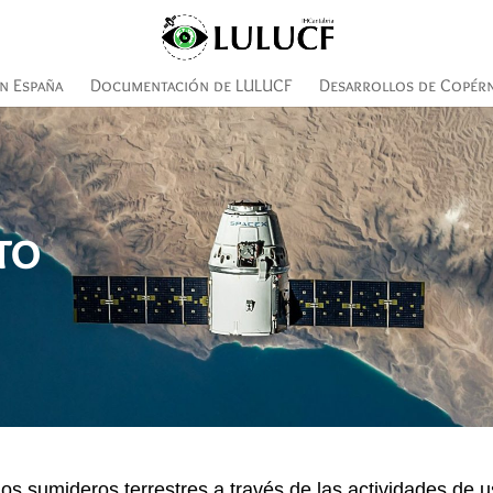
n España
Documentación de LULUCF
Desarrollos de Copér
to
s sumideros terrestres a través de las actividades de us