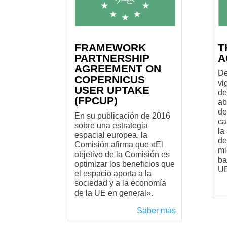
FRAMEWORK
T
PARTNERSHIP
A
AGREEMENT ON
De
COPERNICUS
vi
USER UPTAKE
de
(FPCUP)
ab
de
En su publicación de 2016
ca
sobre una estrategia
la
espacial europea, la
de
Comisión afirma que «El
mi
objetivo de la Comisión es
ba
optimizar los beneficios que
UE
el espacio aporta a la
sociedad y a la economía
de la UE en general».
Saber más